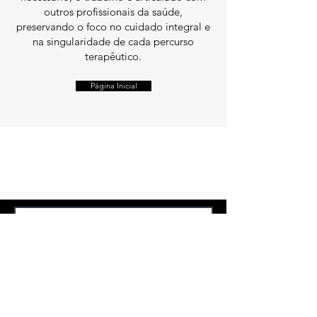
outros profissionais da saúde,
preservando o foco no cuidado integral e
na singularidade de cada percurso
terapêutico.
Página Inicial
Atendimento Remoto
Sessões de 1h
Via Plataforma Teams